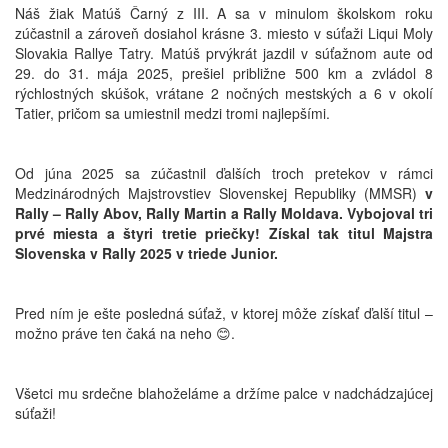
Náš žiak Matúš Čarný z III. A sa v minulom školskom roku
zúčastnil a zároveň dosiahol krásne 3. miesto v súťaži Liqui Moly
Slovakia Rallye Tatry . Matúš prvýkrát jazdil v súťažnom aute od
29. do 31. mája 2025, prešiel približne 500 km a zvládol 8
rýchlostných skúšok, vrátane 2 nočných mestských a 6 v okolí
Tatier, pričom sa umiestnil medzi tromi najlepšími.
Od júna 2025 sa zúčastnil ďalších troch pretekov v rámci
Medzinárodných Majstrovstiev Slovenskej Republiky (MMSR)
v
Rally – Rally Abov, Rally Martin a Rally Moldava.
Vybojoval tri
prvé miesta a štyri tretie priečky! Získal tak titul Majstra
Slovenska v Rally 2025 v triede Junior.
Pred ním je ešte posledná súťaž, v ktorej môže získať ďalší titul –
možno práve ten čaká na neho 😊.
Všetci mu srdečne blahoželáme a držíme palce v nadchádzajúcej
súťaži!