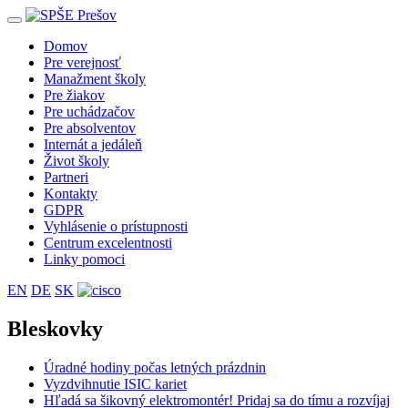
Toggle
navigation
Domov
Pre verejnosť
Manažment školy
Pre žiakov
Pre uchádzačov
Pre absolventov
Internát a jedáleň
Život školy
Partneri
Kontakty
GDPR
Vyhlásenie o prístupnosti
Centrum excelentnosti
Linky pomoci
EN
DE
SK
Bleskovky
Úradné hodiny počas letných prázdnin
Vyzdvihnutie ISIC kariet
Hľadá sa šikovný elektromontér! Pridaj sa do tímu a rozvíjaj