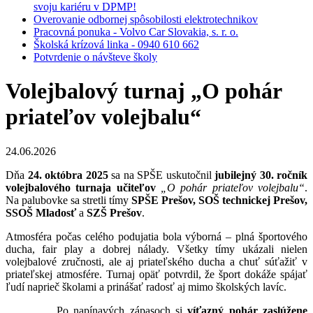
svoju kariéru v DPMP!
Overovanie odbornej spôsobilosti elektrotechnikov
Pracovná ponuka - Volvo Car Slovakia, s. r. o.
Školská krízová linka - 0940 610 662
Potvrdenie o návšteve školy
Volejbalový turnaj „O pohár
priateľov volejbalu“
24.06.2026
Dňa
24. októbra 2025
sa na SPŠE uskutočnil
jubilejný 30. ročník
volejbalového turnaja učiteľov
„O pohár priateľov volejbalu“
.
Na palubovke sa stretli tímy
SPŠE Prešov, SOŠ technickej Prešov,
SSOŠ Mladosť
a
SZŠ Prešov
.
Atmosféra počas celého podujatia bola výborná – plná športového
ducha, fair play a dobrej nálady. Všetky tímy ukázali nielen
volejbalové zručnosti, ale aj priateľského ducha a chuť súťažiť v
priateľskej atmosfére. Turnaj opäť potvrdil, že šport dokáže spájať
ľudí naprieč školami a prinášať radosť aj mimo školských lavíc.
Po napínavých zápasoch si
víťazný pohár zaslúžene