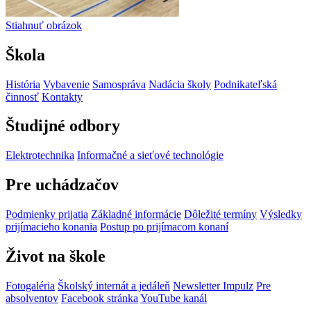
Stiahnuť obrázok
Škola
História
Vybavenie
Samospráva
Nadácia školy
Podnikateľská
činnosť
Kontakty
Študijné odbory
Elektrotechnika
Informačné a sieťové technológie
Pre uchádzačov
Podmienky prijatia
Základné informácie
Dôležité termíny
Výsledky
prijímacieho konania
Postup po prijímacom konaní
Život na škole
Fotogaléria
Školský internát a jedáleň
Newsletter Impulz
Pre
absolventov
Facebook stránka
YouTube kanál