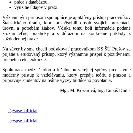
práca s databázou,
využitie údajov v praxi.
Významným prínosom spolupráce je aj aktívny prístup pracovníkov
Štatistického úradu, ktorí prispôsobili obsah svojich prezentácií
úrovni a potrebám žiakov. Vďaka tomu boli informácie podané
zrozumiteľne, prakticky a s dôrazom na konkrétne príklady z
každodennej praxe.
Na záver by sme chceli poďakovať pracovníkom KS ŠÚ Prešov za
prijatie a erudovaný prístup, ktorý významne prispel k pozitívnemu
priebehu celej exkurzie.
Spolupráca medzi školou a inštitúciou verejnej správy predstavuje
moderný prístup k vzdelávaniu, ktorý prepája teóriu s praxou a
pripravuje študentov na reálne výzvy budúceho povolania.
Mgr. M. Kožárová, Ing. Ľuboš Dudla
@spse_official
@spse_official