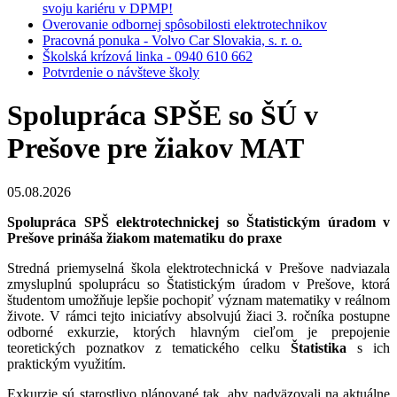
svoju kariéru v DPMP!
Overovanie odbornej spôsobilosti elektrotechnikov
Pracovná ponuka - Volvo Car Slovakia, s. r. o.
Školská krízová linka - 0940 610 662
Potvrdenie o návšteve školy
Spolupráca SPŠE so ŠÚ v
Prešove pre žiakov MAT
05.08.2026
Spolupráca SPŠ elektrotechnickej so Štatistickým úradom v
Prešove prináša žiakom matematiku do praxe
Stredná priemyselná škola elektrotechnická v Prešove nadviazala
zmysluplnú spoluprácu so Štatistickým úradom v Prešove, ktorá
študentom umožňuje lepšie pochopiť význam matematiky v reálnom
živote. V rámci tejto iniciatívy absolvujú žiaci 3. ročníka postupne
odborné exkurzie, ktorých hlavným cieľom je prepojenie
teoretických poznatkov z tematického celku
Štatistika
s ich
praktickým využitím.
Exkurzie sú starostlivo plánované tak, aby nadväzovali na aktuálne