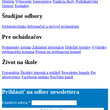
História
Vybavenie
Samospráva
Nadácia školy
Podnikateľská
činnosť
Kontakty
Študijné odbory
Elektrotechnika
Informačné a sieťové technológie
Pre uchádzačov
Podmienky prijatia
Základné informácie
Dôležité termíny
Výsledky
prijímacieho konania
Postup po prijímacom konaní
Život na škole
Fotogaléria
Školský internát a jedáleň
Newsletter Impulz
Pre
absolventov
Facebook stránka
YouTube kanál
Prihlásiť na odber newslettera
Emailová adresa
*