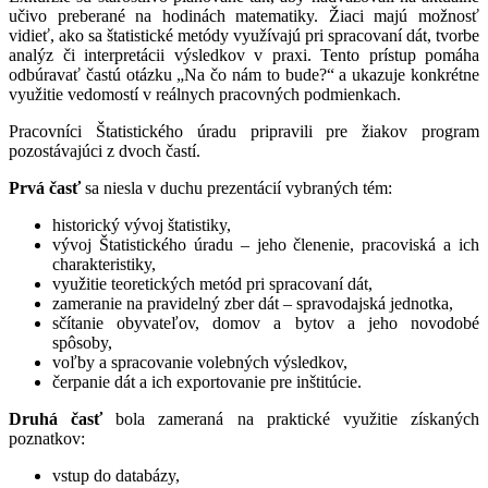
učivo preberané na hodinách matematiky. Žiaci majú možnosť
vidieť, ako sa štatistické metódy využívajú pri spracovaní dát, tvorbe
analýz či interpretácii výsledkov v praxi. Tento prístup pomáha
odbúravať častú otázku „Na čo nám to bude?“ a ukazuje konkrétne
využitie vedomostí v reálnych pracovných podmienkach.
Pracovníci Štatistického úradu pripravili pre žiakov program
pozostávajúci z dvoch častí.
Prvá časť
sa niesla v duchu prezentácií vybraných tém:
historický vývoj štatistiky,
vývoj Štatistického úradu – jeho členenie, pracoviská a ich
charakteristiky,
využitie teoretických metód pri spracovaní dát,
zameranie na pravidelný zber dát – spravodajská jednotka,
sčítanie obyvateľov, domov a bytov a jeho novodobé
spôsoby,
voľby a spracovanie volebných výsledkov,
čerpanie dát a ich exportovanie pre inštitúcie.
Druhá časť
bola zameraná na praktické využitie získaných
poznatkov:
vstup do databázy,