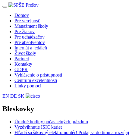
Toggle
navigation
Domov
Pre verejnosť
Manažment školy
Pre žiakov
Pre uchádzačov
Pre absolventov
Internát a jedáleň
Život školy
Partneri
Kontakty
GDPR
Vyhlásenie o prístupnosti
Centrum excelentnosti
Linky pomoci
EN
DE
SK
Bleskovky
Úradné hodiny počas letných prázdnin
Vyzdvihnutie ISIC kariet
Hľadá sa šikovný elektromontér! Pridaj sa do tímu a rozvíjaj