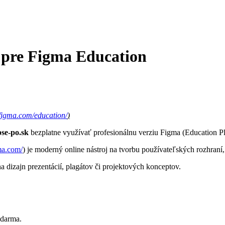
u pre Figma Education
figma.com/education/
)
se-po.sk
bezplatne využívať profesionálnu verziu Figma (Education Pl
ma.com/
) je moderný online nástroj na tvorbu používateľských rozhraní
a dizajn prezentácií, plagátov či projektových konceptov.
zdarma.