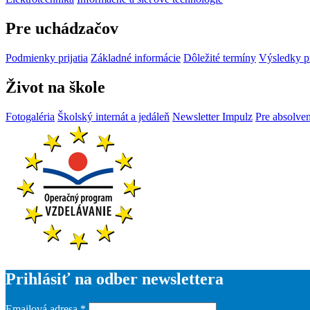
Pre uchádzačov
Podmienky prijatia
Základné informácie
Dôležité termíny
Výsledky p
Život na škole
Fotogaléria
Školský internát a jedáleň
Newsletter Impulz
Pre absolve
Prihlásiť na odber newslettera
Emailová adresa
*