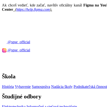
Ak chceš vedieť, kde začať, navštív oficiálny kanál
Figma na Yo
Center
(
https://help.figma.com
)
.
@spse_official
@spse_official
Škola
História
Vybavenie
Samospráva
Nadácia školy
Podnikateľská činnos
Študijné odbory
Elektrotechnika
Informačné a sieťové technológie