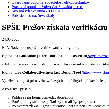
Overovanie odbornej spôsobilosti elektrotechnikov
Pracovná ponuka - Volvo Car Slovakia, s. r. o.
Školská krízová linka - 0940 610 662
Potvrdenie o návšteve školy
SPŠE Prešov získala verifikáci
24.06.2026
Naša škola bola úspešne verifikovaná v programe:
Figma for Education | Free Tools for the Classroom
(
https://www.
vďaka čomu môžu všetci študenti a učitelia s e-mailovou adresou
@sp
Figma: The Collaborative Interface Design Tool
(
https://www.fig
Využíva sa najmä pri návrhu webových a mobilných aplikácií, ale aj n
Ako získať prístup:
Prihlás sa na figma.com/education/apply
Použi pri registrácii svoj školský e-mail (@spse-po.sk)
Po overení získaš Figma Education účet s plnou Pro licenciou 