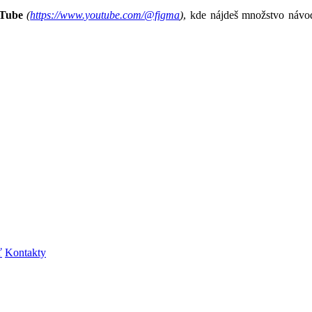
uTube
(
https://www.youtube.com/@figma
)
, kde nájdeš množstvo návo
ť
Kontakty