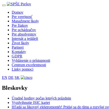
Toggle
navigation
Domov
Pre verejnosť
Manažment školy
Pre žiakov
Pre uchádzačov
Pre absolventov
Internát a jedáleň
Život školy
Partneri
Kontakty
GDPR
Vyhlásenie o prístupnosti
Centrum excelentnosti
Linky pomoci
EN
DE
SK
Bleskovky
Úradné hodiny počas letných prázdnin
Vyzdvihnutie ISIC kariet
Hľadá sa šikovný elektromontér! Pridaj sa do tímu a rozvíjaj 