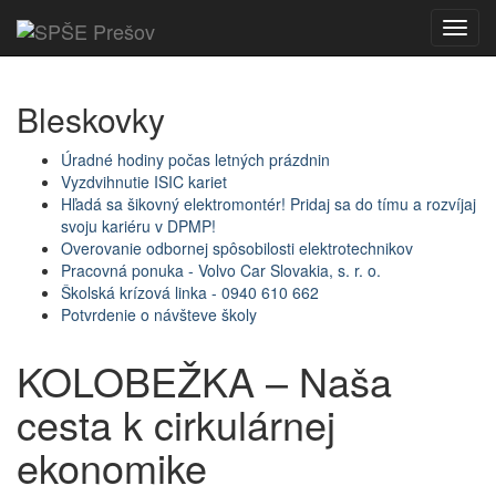
Toggl
navig
Bleskovky
Úradné hodiny počas letných prázdnin
Vyzdvihnutie ISIC kariet
Hľadá sa šikovný elektromontér! Pridaj sa do tímu a rozvíjaj
svoju kariéru v DPMP!
Overovanie odbornej spôsobilosti elektrotechnikov
Pracovná ponuka - Volvo Car Slovakia, s. r. o.
Školská krízová linka - 0940 610 662
Potvrdenie o návšteve školy
KOLOBEŽKA – Naša
cesta k cirkulárnej
ekonomike