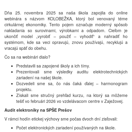
Dňa 25. novembra 2025 sa naša škola zapojila do online
webinára s názvom KOLOBEŽKA, ktorý bol venovaný téme
cirkulárnej ekonomiky. Tento pojem označuje moderný spôsob
nakladania so surovinami, výrobkami a odpadom. Cieľom je
ukončiť model „vyrobiť – použiť – vyhodiť“ a nahradiť ho
systémom, kde sa veci opravujú, znovu používajú, recyklujú a
vracajú späť do obehu.
Čo sa na webinári dialo?
Predstavili sa zapojené školy a ich tímy.
Prezentovali sme výsledky auditu elektrotechnických
zariadení na našej škole.
Dozvedeli sme sa, čo nás čaká ďalej – harmonogram
projektu.
Získali sme stručný prehľad kurzu, na ktorý sa môžeme
tešiť vo februári 2026 vo vzdelávacom centre v Zaježovej.
Audit elektroniky na SPŠE Prešov
V rámci hodín etickej výchovy sme počas dvoch dní zisťovali:
Počet elektronických zariadení používaných na škole.