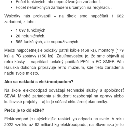
Počet funkčných, ale nepoužívaných zariadení.
Počet nefunkčných zariadení určených na recykláciu.
Výsledky nás prekvapili – na škole sme napočítali 1 682
zariadení, z toho:
1 097 funkčných,
20 nefunkčných,
565 funkčných, ale nepoužívaných.
Medzi najpočetnejšie položky patrili káble (456 ks), monitory (179
ks) a PC zostavy (156 ks). Zaujímavosťou je, že sme objavili aj
retro kúsky – napríklad funkčný počítač PP01 a PC SMEP. Pán
Haluška dokonca pripravuje retro múzeum, kde tieto zariadenia
nájdu svoje miesto.
Ako sa nakladá s elektroodpadom?
Na škole elektroodpad odvážajú technické služby a spoločnosť
SEWA. Mnohé zariadenia si študenti rozoberajú na opravy alebo
kutilovské projekty – aj to je súčasť cirkulárnej ekonomiky.
Prečo je to dôležité?
Elektroodpad je najrýchlejšie rastúci typ odpadu na svete. V roku
2022 vzniklo až 62 miliárd kg elektroodpadu, na Slovensku je to