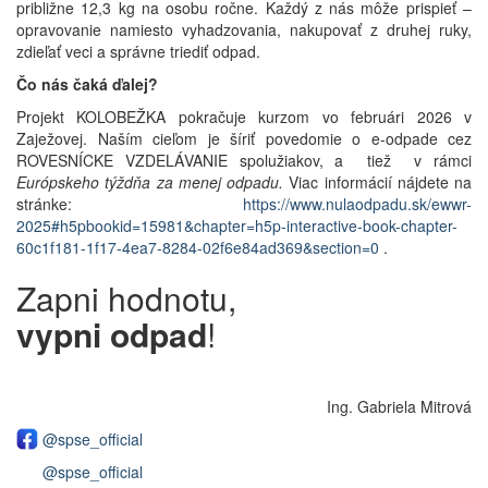
približne 12,3 kg na osobu ročne. Každý z nás môže prispieť –
opravovanie namiesto vyhadzovania, nakupovať z druhej ruky,
zdieľať veci a správne triediť odpad.
Čo nás čaká ďalej?
Projekt KOLOBEŽKA pokračuje kurzom vo februári 2026 v
Zaježovej. Naším cieľom je šíriť povedomie o e-odpade cez
ROVESNÍCKE VZDELÁVANIE spolužiakov, a tiež v rámci
Európskeho týždňa za menej odpadu.
Viac informácií nájdete na
stránke:
https://www.nulaodpadu.sk/ewwr-
2025#h5pbookid=15981&chapter=h5p-interactive-book-chapter-
60c1f181-1f17-4ea7-8284-02f6e84ad369&section=0
.
Zapni hodnotu,
vypni odpad
!
Ing. Gabriela Mitrová
@spse_official
@spse_official