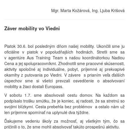
Mgr. Marta Kožárová, Ing. Ljuba Krišová
Záver mobility vo Viedni
Piatok 30.6. bol posledným dňom našej mobility. Ukončili sme ju
oficiálne v piatok v popoludňajších hodinách. Stretli sme sa
v agentúre Aus Training Team s našou koordinátorkou Nadiou
Cena a jej spolupracovníkmi. Zhodnotili sme pracovné skúsenosti,
aktivity spoločné aj individuálne, pobyt, príjemné aj prekvapivé
okamihy z putovania po Viedni. V závere s prianím veľa ďalších
úspechov sme si všetci prevzali osvedčenie o absolvovaní
mobility a žiaci dostali Europass.
V sobotu 1.7. sme absolvovali cestu domov. Na každom sa
podpísalo trošku smútku, že je koniec, aj radosti, že sa stretnú so
svojimi blízkymi. Cesta prebehla bez problémov a ostalo nám už
len príjemne spomínať na uplynulé dva týždne.
Ďakujeme vedeniu školy za možnosť, aj všetkým tým, čo sa
pričinili o to, že sme mohli absolvovať takúto prospešnú aktivitu.