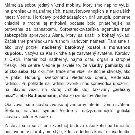
Máme za sebou jediný víkend mobility, ktorý sme naplno využili
na prehliadku najznámejších, najnavštevovanejších a najkrajších
miest Viedne. Horúčavy predchádzajúcich dní ustúpili, pomerne
chladné a trochu aj mrholivé počasie bolo prijateľnejšie na
putovanie za pamiatkami. Sprostredkovateľská agentúra nám
zabezpečila sprievodcu Alana, ktorý sa snažil o bohatý výklad.
Začali sme prehliadku na rušnom Karlovom námestí. Tam sme si
ako prvý pozreli
nádherný barokový kostol s mohutnou
kupolou
.
Nazýva sa Karlskirche a je zasvätený svätému Karolovi
z Čiech. Interiér bol nádherný, najmä oltár, organ a stropné
fresky. Na centre Viedne je skvelé to, že
všetky pamiatky sú
blízko seba
. Na okružnej trase sme videli skutočné skvosty, ako
je palác Hofburg, svetoznámu Viedenskú operu, Viedenskú
radnicu. Pri pohľade na radnicu zvonku nás sprievodca upozornil
na hlavnú vežu, na ktorej vrchole stojí takzvaný
„železný
muž“
alebo
Rathausmann
, ďalší zo symbolov Viedne.
Obdivovali sme stavbu zvonku aj vnútorný interiér Dómu svätého
Štefana, najväčší symbol Viedne a najvýznamnejšiu gotickú
stavbu v celom Rakúsku.
Zastavili sme sa aj pri skvostnej budove rakúskeho parlamentu,
postavenej v starobylom štýle, kde sa dodnes konajú zasadnutia.