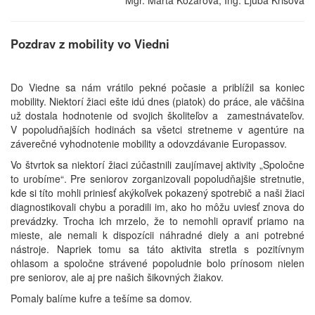
Mgr. Marta Kožárová, Ing. Ljuba Krišová
Pozdrav z mobility vo Viedni
Do Viedne sa nám vrátilo pekné počasie a priblížil sa koniec
mobility. Niektorí žiaci ešte idú dnes (piatok) do práce, ale väčšina
už dostala hodnotenie od svojich školiteľov a zamestnávateľov.
V popoludňajších hodinách sa všetci stretneme v agentúre na
záverečné vyhodnotenie mobility a odovzdávanie Europassov.
Vo štvrtok sa niektorí žiaci zúčastnili zaujímavej aktivity „Spoločne
to urobíme“. Pre seniorov zorganizovali popoludňajšie stretnutie,
kde si títo mohli priniesť akýkoľvek pokazený spotrebič a naši žiaci
diagnostikovali chybu a poradili im, ako ho môžu uviesť znova do
prevádzky. Trocha ich mrzelo, že to nemohli opraviť priamo na
mieste, ale nemali k dispozícii náhradné diely a ani potrebné
nástroje. Napriek tomu sa táto aktivita stretla s pozitívnym
ohlasom a spoločne strávené popoludnie bolo prínosom nielen
pre seniorov, ale aj pre našich šikovných žiakov.
Pomaly balíme kufre a tešíme sa domov.