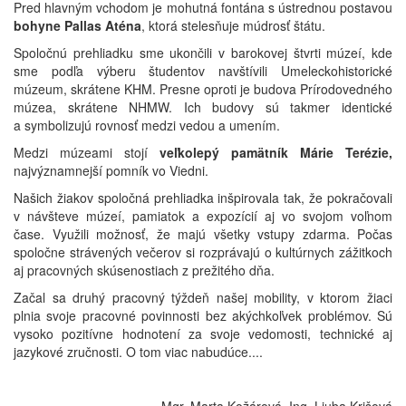
Pred hlavným vchodom je mohutná fontána s ústrednou postavou
bohyne Pallas Aténa
, ktorá stelesňuje múdrosť štátu.
Spoločnú prehliadku sme ukončili v barokovej štvrti múzeí, kde
sme podľa výberu študentov navštívili Umeleckohistorické
múzeum, skrátene KHM. Presne oproti je budova Prírodovedného
múzea, skrátene NHMW. Ich budovy sú takmer identické
a symbolizujú rovnosť medzi vedou a umením.
Medzi múzeami stojí
veľkolepý pamätník Márie Terézie
,
najvýznamnejší pomník vo Viedni.
Našich žiakov spoločná prehliadka inšpirovala tak, že pokračovali
v návšteve múzeí, pamiatok a expozícií aj vo svojom voľnom
čase. Využili možnosť, že majú všetky vstupy zdarma. Počas
spoločne strávených večerov si rozprávajú o kultúrnych zážitkoch
aj pracovných skúsenostiach z prežitého dňa.
Začal sa druhý pracovný týždeň našej mobility, v ktorom žiaci
plnia svoje pracovné povinnosti bez akýchkoľvek problémov. Sú
vysoko pozitívne hodnotení za svoje vedomosti, technické aj
jazykové zručnosti. O tom viac nabudúce....