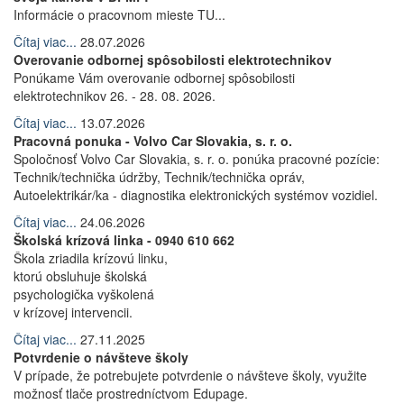
Informácie o pracovnom mieste TU...
Čítaj viac...
28.07.2026
Overovanie odbornej spôsobilosti elektrotechnikov
Ponúkame Vám overovanie odbornej spôsobilosti
elektrotechnikov 26. - 28. 08. 2026.
Čítaj viac...
13.07.2026
Pracovná ponuka - Volvo Car Slovakia, s. r. o.
Spoločnosť Volvo Car Slovakia, s. r. o. ponúka pracovné pozície:
Technik/technička údržby, Technik/technička opráv,
Autoelektrikár/ka - diagnostika elektronických systémov vozidiel.
Čítaj viac...
24.06.2026
Školská krízová linka - 0940 610 662
Škola zriadila krízovú linku,
ktorú obsluhuje školská
psychologička vyškolená
v krízovej intervencii.
Čítaj viac...
27.11.2025
Potvrdenie o návšteve školy
V prípade, že potrebujete potvrdenie o návšteve školy, využite
možnosť tlače prostredníctvom Edupage.