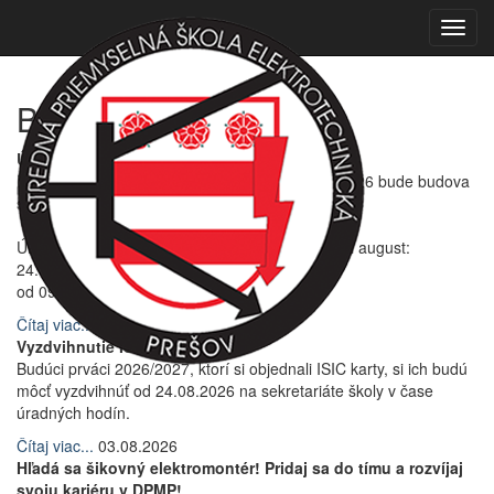
Toggl
navig
Bleskovky
Úradné hodiny počas letných prázdnin
Počas letných prázdnin 03. 07. 2026 - 21. 08. 2026 bude budova
školy zatvorená.
Úradné hodiny počas letných prázdnin v mesiaci august:
24. 08. - 31. 08. 2026
od 09.00 hod. - 11.00 hod.
Čítaj viac...
02.07.2026
Vyzdvihnutie ISIC kariet
Budúci prváci 2026/2027, ktorí si objednali ISIC karty, si ich budú
môcť vyzdvihnúť od 24.08.2026 na sekretariáte školy v čase
úradných hodín.
Čítaj viac...
03.08.2026
Hľadá sa šikovný elektromontér! Pridaj sa do tímu a rozvíjaj
svoju kariéru v DPMP!