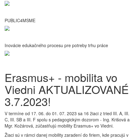
PUBLIC4MSME
Inovácie edukačného procesu pre potreby trhu práce
Erasmus+ - mobilita vo
Viedni AKTUALIZOVANÉ
3.7.2023!
V termíne od 17. 06. do 01. 07. 2023 sa 16 žiaci z tried III. A, III.
C, III. SB a III. F spolu s pedagogickým dozorom - Ing. Krišová a
Mgr. Kožárová, zúčastňujú mobility Erasmus+ vo Viedni.
Žiaci sú v rámci danej mobility zaradení do firiem, kde pracujú v