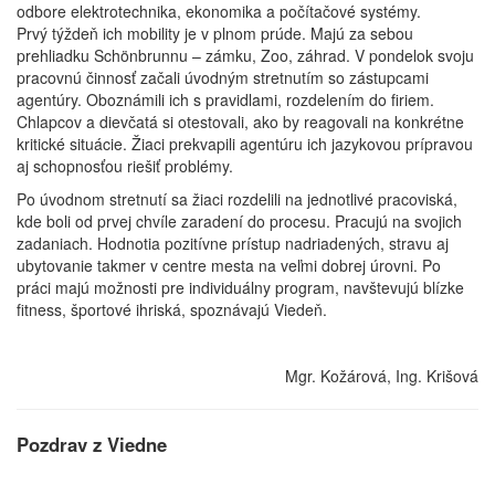
odbore elektrotechnika, ekonomika a počítačové systémy.
Prvý týždeň ich mobility je v plnom prúde. Majú za sebou
prehliadku Schönbrunnu – zámku, Zoo, záhrad. V pondelok svoju
pracovnú činnosť začali úvodným stretnutím so zástupcami
agentúry. Oboznámili ich s pravidlami, rozdelením do firiem.
Chlapcov a dievčatá si otestovali, ako by reagovali na konkrétne
kritické situácie. Žiaci prekvapili agentúru ich jazykovou prípravou
aj schopnosťou riešiť problémy.
Po úvodnom stretnutí sa žiaci rozdelili na jednotlivé pracoviská,
kde boli od prvej chvíle zaradení do procesu. Pracujú na svojich
zadaniach. Hodnotia pozitívne prístup nadriadených, stravu aj
ubytovanie takmer v centre mesta na veľmi dobrej úrovni. Po
práci majú možnosti pre individuálny program, navštevujú blízke
fitness, športové ihriská, spoznávajú Viedeň.
Mgr. Kožárová, Ing. Krišová
Pozdrav z Viedne