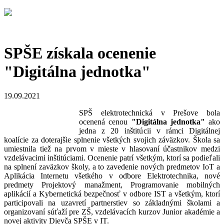
SPŠE získala ocenenie
"Digitálna jednotka"
19.09.2021
SPŠ elektrotechnická v Prešove bola
ocenená cenou
"Digitálna jednotka"
ako
jedna z 20 inštitúcii v rámci Digitálnej
koalície za doterajšie splnenie všetkých svojich záväzkov. Škola sa
umiestnila tiež na prvom v mieste v hlasovaní účastnikov medzi
vzdelávacimi inštitúciami. Ocenenie patrí všetkým, ktorí sa podieľali
na splnení zaväzkov školy, a to zavedenie nových predmetov IoT a
Aplikácia Internetu všetkého v odbore Elektrotechnika, nové
predmety Projektový manažment, Programovanie mobilných
aplikácií a Kybernetická bezpečnosť v odbore IST a všetkým, ktorí
participovali na uzavretí partnerstiev so základnými školami a
organizovaní súťaží pre ZŠ, vzdelávacích kurzov Junior akadémie a
novej aktivity Dievča SPŠE v IT.