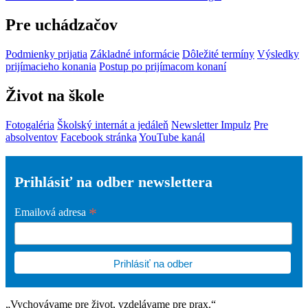
Pre uchádzačov
Podmienky prijatia
Základné informácie
Dôležité termíny
Výsledky
prijímacieho konania
Postup po prijímacom konaní
Život na škole
Fotogaléria
Školský internát a jedáleň
Newsletter Impulz
Pre
absolventov
Facebook stránka
YouTube kanál
Prihlásiť na odber newslettera
*
Emailová adresa
„Vychovávame pre život, vzdelávame pre prax.“