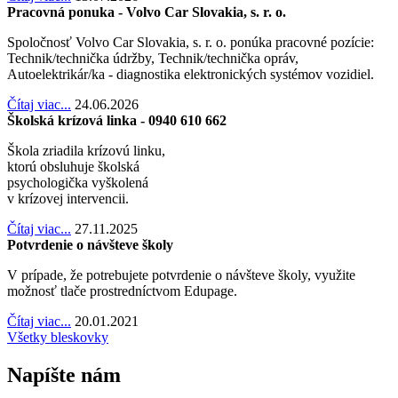
Pracovná ponuka - Volvo Car Slovakia, s. r. o.
Spoločnosť Volvo Car Slovakia, s. r. o. ponúka pracovné pozície:
Technik/technička údržby, Technik/technička opráv,
Autoelektrikár/ka - diagnostika elektronických systémov vozidiel.
Čítaj viac...
24.06.2026
Školská krízová linka - 0940 610 662
Škola zriadila krízovú linku,
ktorú obsluhuje školská
psychologička vyškolená
v krízovej intervencii.
Čítaj viac...
27.11.2025
Potvrdenie o návšteve školy
V prípade, že potrebujete potvrdenie o návšteve školy, využite
možnosť tlače prostredníctvom Edupage.
Čítaj viac...
20.01.2021
Všetky bleskovky
Napíšte nám