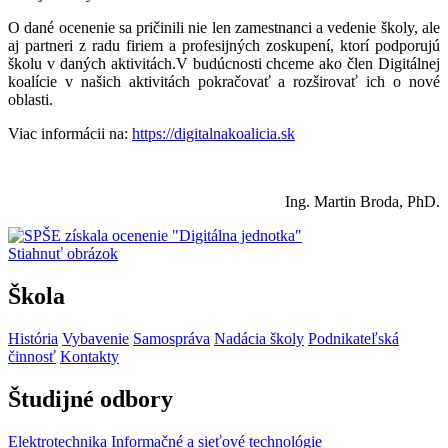
O dané ocenenie sa pričinili nie len zamestnanci a vedenie školy, ale
aj partneri z radu firiem a profesijných zoskupení, ktorí podporujú
školu v daných aktivitách.V budúcnosti chceme ako člen Digitálnej
koalície v našich aktivitách pokračovať a rozširovať ich o nové
oblasti.
Viac informácii na:
https://digitalnakoalicia.sk
Ing. Martin Broda, PhD.
Stiahnuť obrázok
Škola
História
Vybavenie
Samospráva
Nadácia školy
Podnikateľská
činnosť
Kontakty
Študijné odbory
Elektrotechnika
Informačné a sieťové technológie