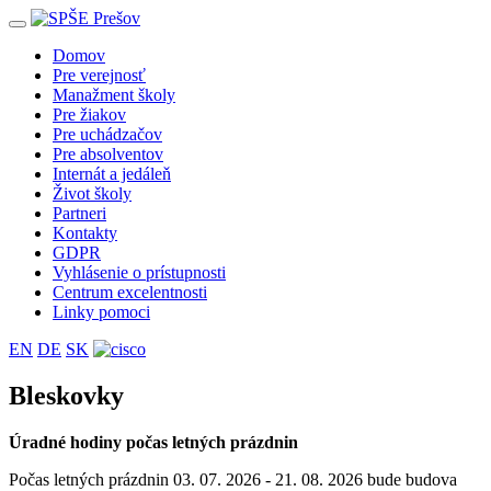
Toggle
navigation
Domov
Pre verejnosť
Manažment školy
Pre žiakov
Pre uchádzačov
Pre absolventov
Internát a jedáleň
Život školy
Partneri
Kontakty
GDPR
Vyhlásenie o prístupnosti
Centrum excelentnosti
Linky pomoci
EN
DE
SK
Bleskovky
Úradné hodiny počas letných prázdnin
Počas letných prázdnin 03. 07. 2026 - 21. 08. 2026 bude budova