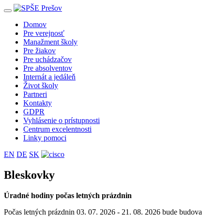
Toggle
navigation
Domov
Pre verejnosť
Manažment školy
Pre žiakov
Pre uchádzačov
Pre absolventov
Internát a jedáleň
Život školy
Partneri
Kontakty
GDPR
Vyhlásenie o prístupnosti
Centrum excelentnosti
Linky pomoci
EN
DE
SK
Bleskovky
Úradné hodiny počas letných prázdnin
Počas letných prázdnin 03. 07. 2026 - 21. 08. 2026 bude budova