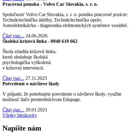
Pracovná ponuka - Volvo Car Slovakia, s. r. o.
Spoločnosť Volvo Car Slovakia, s. r. o. ponúka pracovné pozície:
Technik/technička údržby, Technik/technička opráv,
Autoelektrikár/ka - diagnostika elektronických systémov vozidiel.
Čítaj viac...
24.06.2026
Školská krízová linka - 0940 610 662
Škola zriadila krízovú linku,
ktorú obsluhuje školská
psychologička vyškolená
v krízovej intervencii.
Čítaj viac...
27.11.2025
Potvrdenie o návšteve školy
V prípade, že potrebujete potvrdenie o návšteve školy, využite
možnosť tlače prostredníctvom Edupage.
Čítaj viac...
20.01.2021
Všetky bleskovky
Napíšte nám