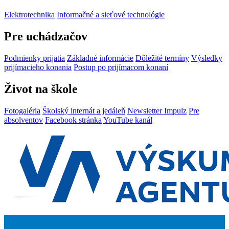
Elektrotechnika
Informačné a sieťové technológie
Pre uchádzačov
Podmienky prijatia
Základné informácie
Dôležité termíny
Výsledky
prijímacieho konania
Postup po prijímacom konaní
Život na škole
Fotogaléria
Školský internát a jedáleň
Newsletter Impulz
Pre
absolventov
Facebook stránka
YouTube kanál