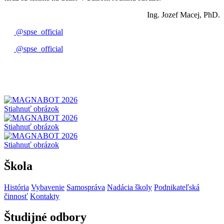
Ing. Jozef Macej, PhD.
@spse_official
@spse_official
Stiahnuť obrázok
Stiahnuť obrázok
Stiahnuť obrázok
Škola
História
Vybavenie
Samospráva
Nadácia školy
Podnikateľská
činnosť
Kontakty
Študijné odbory