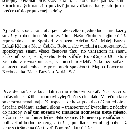
schopný prekonať prekážkovú dráhu, na konci načerpať kvapalinu
z troch malých nádrží a previezť ju na začiatok dráhy, kde ju mal
prečerpať do pripravenej nádoby.
Aj keď sa spočiatku úloha javila ako celkom jednoduchá, nie každý
súťažný robot túto úlohu zvládol. Našu školu v tejto súťaži
reprezentoval tím Speshari v zložení Adrián Seč, Matej Buzek,
Lukáš Kičura a Matej Čabák. Robota síce vyrobili a naprogramovali
spoločnými silami všetci členovia tímu, no vzhľadom na snahu
zúčastniť sa aj európskeho kola súťaže RoboCup 2026, ktoré
začínalo v rovnakom čase, sa museli rozdeliť. Nakoniec súťažili
a prezentovali robota v priestoroch spoločnosti Magna Powertrain
Kechnec iba Matej Buzek a Adrián Seč.
Prvé dve súťažné kolá dali nášmu robotovi zabrať. Naši žiaci sa
počas nich snažili na robotovi vylepšiť čo sa len dalo. V treťom kole
sme zaznamenali najväčší úspech, kedy sa podarilo nášmu robotovi
úspešne zvládnuť zadanú úlohu – transportovať kvapalinu z nádoby
do nádoby.
Náš tím obsadil vo finálnom hodnotení tretie miesto,
k čomu nášmu tímu srdečne blahoželáme. Odmenou pre súťažiacich
boli veľmi hodnotné ceny, a tiež aj prehliadka výrobnej haly. Už
teraz sa tešíme na účasť v ďalšom ročníku súťaže.