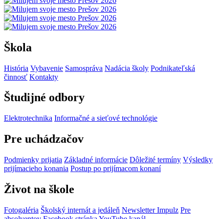
Škola
História
Vybavenie
Samospráva
Nadácia školy
Podnikateľská
činnosť
Kontakty
Študijné odbory
Elektrotechnika
Informačné a sieťové technológie
Pre uchádzačov
Podmienky prijatia
Základné informácie
Dôležité termíny
Výsledky
prijímacieho konania
Postup po prijímacom konaní
Život na škole
Fotogaléria
Školský internát a jedáleň
Newsletter Impulz
Pre
absolventov
Facebook stránka
YouTube kanál