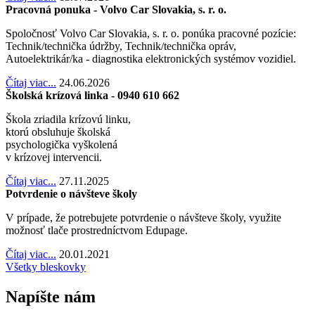
Pracovná ponuka - Volvo Car Slovakia, s. r. o.
Spoločnosť Volvo Car Slovakia, s. r. o. ponúka pracovné pozície:
Technik/technička údržby, Technik/technička opráv,
Autoelektrikár/ka - diagnostika elektronických systémov vozidiel.
Čítaj viac...
24.06.2026
Školská krízová linka - 0940 610 662
Škola zriadila krízovú linku,
ktorú obsluhuje školská
psychologička vyškolená
v krízovej intervencii.
Čítaj viac...
27.11.2025
Potvrdenie o návšteve školy
V prípade, že potrebujete potvrdenie o návšteve školy, využite
možnosť tlače prostredníctvom Edupage.
Čítaj viac...
20.01.2021
Všetky bleskovky
Napíšte nám