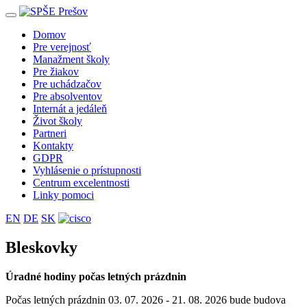
Toggle
navigation
Domov
Pre verejnosť
Manažment školy
Pre žiakov
Pre uchádzačov
Pre absolventov
Internát a jedáleň
Život školy
Partneri
Kontakty
GDPR
Vyhlásenie o prístupnosti
Centrum excelentnosti
Linky pomoci
EN
DE
SK
Bleskovky
Úradné hodiny počas letných prázdnin
Počas letných prázdnin 03. 07. 2026 - 21. 08. 2026 bude budova