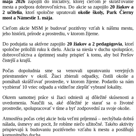
mája 2026
zapojili do iniciatívy, ktorej cieľom je skrášľovanie
mesta a podpora dobrovoľníctva. Do akcie sa zapojilo
20 žiakov a
2 učitelia
, ktorí spoločne upratovali
okolie školy, Park Čierny
most a Námestie 1. mája
.
Cieľom akcie MSM je budovať pozitívny vzťah k nášmu mestu,
jeho histórii, prírode a prostrediu, v ktorom žijeme.
Do podujatia sa aktívne zapojilo
20 žiakov a 2 pedagógovia
, ktorí
spoločne priložili ruku k dielu. Akcia sa niesla v duchu spolupráce,
dobrovoľníctva a úprimnej snahy prispieť k tomu, aby bol Prešov
čistejší a krajší.
Počas dopoludnia sme sa venovali upratovaniu verejných
priestranstiev v okolí. Žiaci zbierali odpadky, čistili okolie a
pomáhali skrášľovať prostredie, v ktorom žijeme. Podarilo sa nám
vyzbierať 10 vriec odpadu a viditeľne zlepšiť vybrané lokality.
Okrem samotnej práce si žiaci odniesli aj dôležité skúsenosti a
uvedomenia. Naučili sa, aké dôležité je starať sa o životné
prostredie, spolupracovať v tíme a byť zodpovední za svoje okolie.
Atmosféra počas celej akcie bola veľmi príjemná – nechýbala dobrá
nálada, úsmevy ani pocit, že robíme niečo užitočné. Takéto aktivity
prispievajú k budovaniu pozitívneho vzťahu k mestu a posilňujú
komunitného ducha.