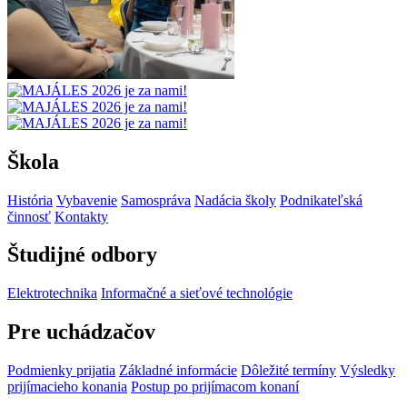
Škola
História
Vybavenie
Samospráva
Nadácia školy
Podnikateľská
činnosť
Kontakty
Študijné odbory
Elektrotechnika
Informačné a sieťové technológie
Pre uchádzačov
Podmienky prijatia
Základné informácie
Dôležité termíny
Výsledky
prijímacieho konania
Postup po prijímacom konaní