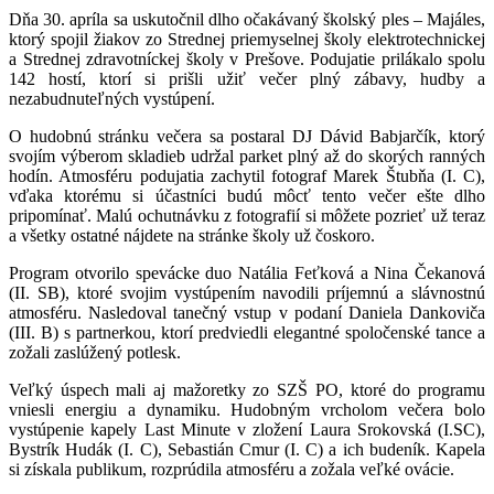
Dňa 30. apríla sa uskutočnil dlho očakávaný školský ples – Majáles,
ktorý spojil žiakov zo Strednej priemyselnej školy elektrotechnickej
a Strednej zdravotníckej školy v Prešove. Podujatie prilákalo spolu
142 hostí, ktorí si prišli užiť večer plný zábavy, hudby a
nezabudnuteľných vystúpení.
O hudobnú stránku večera sa postaral DJ Dávid Babjarčík, ktorý
svojím výberom skladieb udržal parket plný až do skorých ranných
hodín. Atmosféru podujatia zachytil fotograf Marek Štubňa (I. C),
vďaka ktorému si účastníci budú môcť tento večer ešte dlho
pripomínať. Malú ochutnávku z fotografií si môžete pozrieť už teraz
a všetky ostatné nájdete na stránke školy už čoskoro.
Program otvorilo spevácke duo Natália Feťková a Nina Čekanová
(II. SB), ktoré svojim vystúpením navodili príjemnú a slávnostnú
atmosféru. Nasledoval tanečný vstup v podaní Daniela Dankoviča
(III. B) s partnerkou, ktorí predviedli elegantné spoločenské tance a
zožali zaslúžený potlesk.
Veľký úspech mali aj mažoretky zo SZŠ PO, ktoré do programu
vniesli energiu a dynamiku. Hudobným vrcholom večera bolo
vystúpenie kapely Last Minute v zložení Laura Srokovská (I.SC),
Bystrík Hudák (I. C), Sebastián Cmur (I. C) a ich budeník. Kapela
si získala publikum, rozprúdila atmosféru a zožala veľké ovácie.