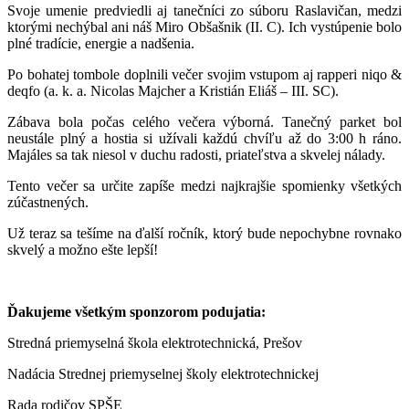
Svoje umenie predviedli aj tanečníci zo súboru Raslavičan, medzi
ktorými nechýbal ani náš Miro Obšašnik (II. C). Ich vystúpenie bolo
plné tradície, energie a nadšenia.
Po bohatej tombole doplnili večer svojim vstupom aj rapperi niqo &
deqfo (a. k. a. Nicolas Majcher a Kristián Eliáš – III. SC).
Zábava bola počas celého večera výborná. Tanečný parket bol
neustále plný a hostia si užívali každú chvíľu až do 3:00 h ráno.
Majáles sa tak niesol v duchu radosti, priateľstva a skvelej nálady.
Tento večer sa určite zapíše medzi najkrajšie spomienky všetkých
zúčastnených.
Už teraz sa tešíme na ďalší ročník, ktorý bude nepochybne rovnako
skvelý a možno ešte lepší!
Ďakujeme všetkým sponzorom podujatia:
Stredná priemyselná škola elektrotechnická, Prešov
Nadácia Strednej priemyselnej školy elektrotechnickej
Rada rodičov SPŠE