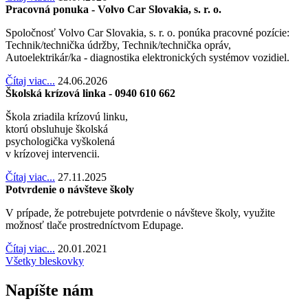
Pracovná ponuka - Volvo Car Slovakia, s. r. o.
Spoločnosť Volvo Car Slovakia, s. r. o. ponúka pracovné pozície:
Technik/technička údržby, Technik/technička opráv,
Autoelektrikár/ka - diagnostika elektronických systémov vozidiel.
Čítaj viac...
24.06.2026
Školská krízová linka - 0940 610 662
Škola zriadila krízovú linku,
ktorú obsluhuje školská
psychologička vyškolená
v krízovej intervencii.
Čítaj viac...
27.11.2025
Potvrdenie o návšteve školy
V prípade, že potrebujete potvrdenie o návšteve školy, využite
možnosť tlače prostredníctvom Edupage.
Čítaj viac...
20.01.2021
Všetky bleskovky
Napíšte nám