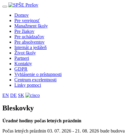
Toggle
navigation
Domov
Pre verejnosť
Manažment školy
Pre žiakov
Pre uchádzačov
Pre absolventov
Internát a jedáleň
Život školy
Partneri
Kontakty
GDPR
Vyhlásenie o prístupnosti
Centrum excelentnosti
Linky pomoci
EN
DE
SK
Bleskovky
Úradné hodiny počas letných prázdnin
Počas letných prázdnin 03. 07. 2026 - 21. 08. 2026 bude budova