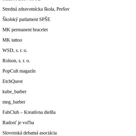
Stredná zdravotnícka škola, Prešov
Školský parlament SPŠE
MK permanent bracelet
MK tattoo
WSD, s. r. o.
Rolson, s. r. o.
PopCult magazín
EtchQuest
kube_barber
meg_barber
FabClub – Kreatívna dielňa
Radosť je voľba
Slovenská debatná asociácia