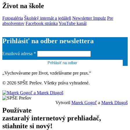
Život na škole
Fotogaléria
Školský internát a jedáleň
Newsletter Impulz
Pre
absolventov
Facebook stránka
YouTube kanál
Prihlásiť na odber newslettera
Emailová adresa
*
„Vychovávame pre život, vzdelávame pre prax.“
© 2026 SPŠE Prešov. Všetky práva vyhradené.
Vytvoril
Marek Gogoľ
a
Marek Dlugoš
Používate
zastaralý internetový prehliadač,
stiahnite si nový!