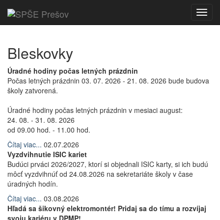
Toggl
navig
Bleskovky
Úradné hodiny počas letných prázdnin
Počas letných prázdnin 03. 07. 2026 - 21. 08. 2026 bude budova
školy zatvorená.
Úradné hodiny počas letných prázdnin v mesiaci august:
24. 08. - 31. 08. 2026
od 09.00 hod. - 11.00 hod.
Čítaj viac...
02.07.2026
Vyzdvihnutie ISIC kariet
Budúci prváci 2026/2027, ktorí si objednali ISIC karty, si ich budú
môcť vyzdvihnúť od 24.08.2026 na sekretariáte školy v čase
úradných hodín.
Čítaj viac...
03.08.2026
Hľadá sa šikovný elektromontér! Pridaj sa do tímu a rozvíjaj
svoju kariéru v DPMP!