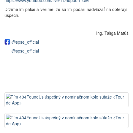
https://www.youtube.com/live/TDhdpu0n1UM
Držíme im palce a veríme, že sa im podarí nadviazať na doterajší
úspech.
Ing. Taliga Matúš
@spse_official
@spse_official