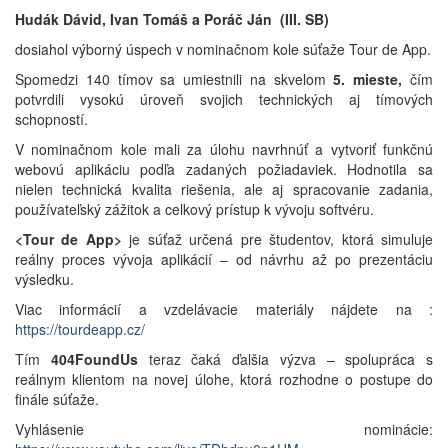
Hudák Dávid, Ivan Tomáš a Poráč Ján (III. SB)
dosiahol výborný úspech v nominačnom kole súťaže Tour de App.
Spomedzi 140 tímov sa umiestnili na skvelom
5. mieste,
čím
potvrdili vysokú úroveň svojich technických aj tímových
schopností.
V nominačnom kole mali za úlohu navrhnúť a vytvoriť funkčnú
webovú aplikáciu podľa zadaných požiadaviek. Hodnotila sa
nielen technická kvalita riešenia, ale aj spracovanie zadania,
používateľský zážitok a celkový prístup k vývoju softvéru.
<Tour de App>
je súťaž určená pre študentov, ktorá simuluje
reálny proces vývoja aplikácií – od návrhu až po prezentáciu
výsledku.
Viac informácií a vzdelávacie materiály nájdete na :
https://tourdeapp.cz/
Tím
404FoundUs
teraz čaká ďalšia výzva – spolupráca s
reálnym klientom na novej úlohe, ktorá rozhodne o postupe do
finále súťaže.
Vyhlásenie nominácie: