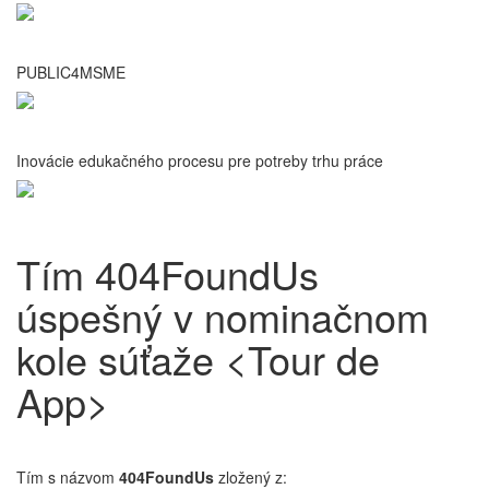
PUBLIC4MSME
Inovácie edukačného procesu pre potreby trhu práce
Tím 404FoundUs
úspešný v nominačnom
kole súťaže <Tour de
App>
Tím s názvom
404FoundUs
zložený z: