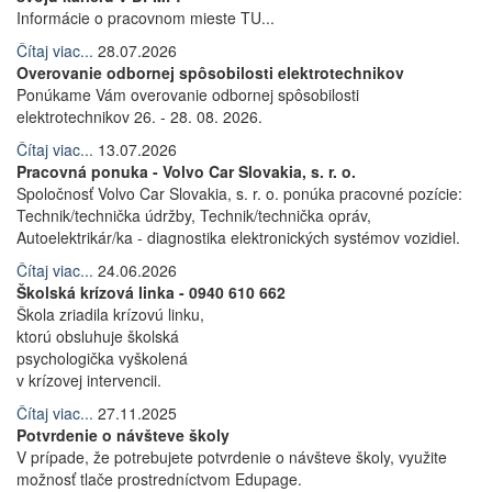
Informácie o pracovnom mieste TU...
Čítaj viac...
28.07.2026
Overovanie odbornej spôsobilosti elektrotechnikov
Ponúkame Vám overovanie odbornej spôsobilosti
elektrotechnikov 26. - 28. 08. 2026.
Čítaj viac...
13.07.2026
Pracovná ponuka - Volvo Car Slovakia, s. r. o.
Spoločnosť Volvo Car Slovakia, s. r. o. ponúka pracovné pozície:
Technik/technička údržby, Technik/technička opráv,
Autoelektrikár/ka - diagnostika elektronických systémov vozidiel.
Čítaj viac...
24.06.2026
Školská krízová linka - 0940 610 662
Škola zriadila krízovú linku,
ktorú obsluhuje školská
psychologička vyškolená
v krízovej intervencii.
Čítaj viac...
27.11.2025
Potvrdenie o návšteve školy
V prípade, že potrebujete potvrdenie o návšteve školy, využite
možnosť tlače prostredníctvom Edupage.